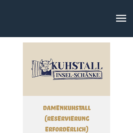
DamenKuhstall
(Reservierung
erforderlich)