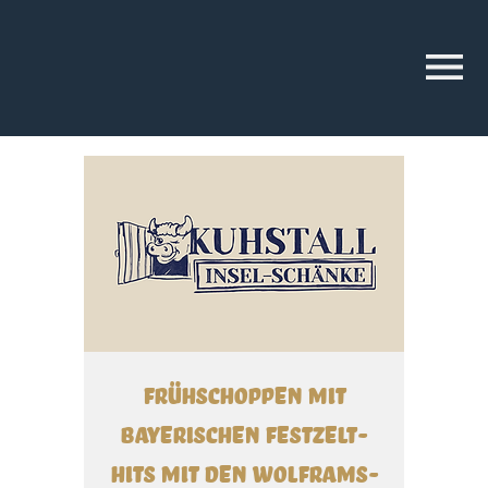
Frühschoppen mit
Bayerischen Festzelt-
Hits mit den Wolframs-